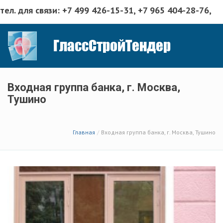
тел. для связи:
+7 499 426-15-31
, +7 965 404-28-76,
эл.адрес: polina@glasstender.ru
МО, г. Химки, ул. Репина д.
ГлассСтройТендер
6/34
Входная группа банка, г. Москва,
Тушино
Главная
Входная группа банка, г. Москва, Тушино