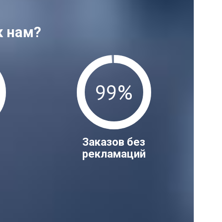
к нам?
99%
Заказов без
рекламаций
й