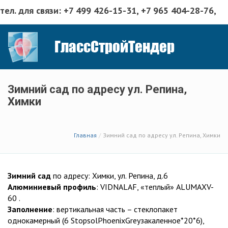
тел. для связи:
+7 499 426-15-31
, +7 965 404-28-76,
эл.адрес: polina@glasstender.ru
МО, г. Химки, ул. Репина д.
ГлассСтройТендер
6/34
Зимний сад по адресу ул. Репина,
Химки
Главная
Зимний сад по адресу ул. Репина, Химки
Зимний сад
по адресу: Химки, ул. Репина, д.6
Алюминиевый профиль
: VIDNALAF, «теплый» ALUMAXV-
60 .
Заполнение
: вертикальная часть – стеклопакет
однокамерный (6 StopsolPhoenixGreyзакаленное*20*6),